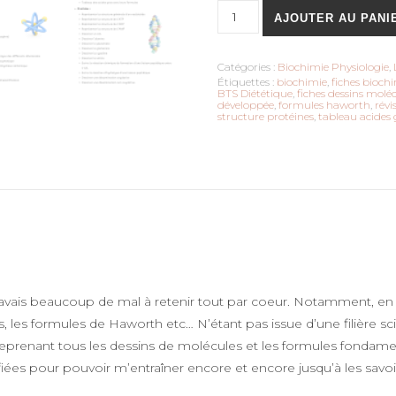
quantité de Fiches Formules &
AJOUTER AU PANI
Catégories :
Biochimie Physiologie
,
Étiquettes :
biochimie
,
fiches bioch
BTS Diététique
,
fiches dessins molé
développée
,
formules haworth
,
révi
structure protéines
,
tableau acides 
’avais beaucoup de mal à retenir tout par coeur. Notamment, en b
les formules de Haworth etc… N’étant pas issue d’une filière scie
eprenant tous les dessins de molécules et les formules fondamentale
tifiées pour pouvoir m’entraîner encore et encore jusqu’à les savoi