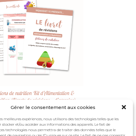
ions de nutrition Kit d’Alimentation &
ition (Livrets de révisions + d’exercice)
Gérer le consentement aux cookies
20,00
€
les meilleures expériences, nous utilisons des technologies telles que les
AJOUTER AU PANIER
 stocker et/ou accéder aux informations des appareils. Le fait de
ces technologies nous permettra de traiter des données telles que le
 de navigation ou les ID uniques sur ce site. Le fait de ne pas consentir