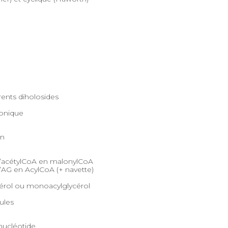
érents diholosides
bonique
on
 l’acétylCoA en malonylCoA
l’AG en AcylCoA (+ navette)
ycérol ou monoacylglycérol
ules
nucléotide