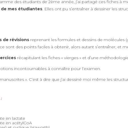
gramme des étudiants de 2ème année, j’ai partagé ces fiches à mes
 de mes étudiantes
. Elles ont pu s’entraîner à dessiner les str
 de révisions
reprenant les formules et dessins de molécules (g
 sont des points faciles à obtenir, alors autant s’entraîner, et 
xercices
récapitulant les fiches « vierges » et d’une méthodologie
s notions incontournables à connaître pour l’examen.
 manuscrites ». C’est à dire que j’ai dessiné moi même les struct
:
te en lactate
ate en acétylCoA
her) et cyclique (Haworth)