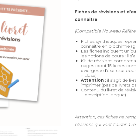
Fiches de révisions et d’e
connaître
(Compatible Nouveau Référen
Fiches synthétiques repre
connaître en biochimie (glu
Les fiches indiquent uniq
les notions de cours : il s
Kit de révisions comprenan
pages (dont 15 fiches compl
« vierges » d’exercice pou
incluse)
Attention
: il s’agit de 
imprimer (pas de livrets p
Contenu du livret de révis
+ description longue)
Attention, ces fiches ne remp
révisions qui vont t’aider à re