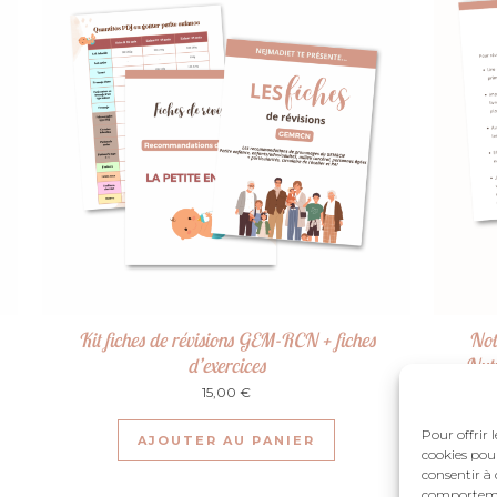
Kit fiches de révisions GEM-RCN + fiches
Not
d’exercices
Nutr
15,00
€
Pour offrir 
AJOUTER AU PANIER
cookies pour
consentir à 
comportement