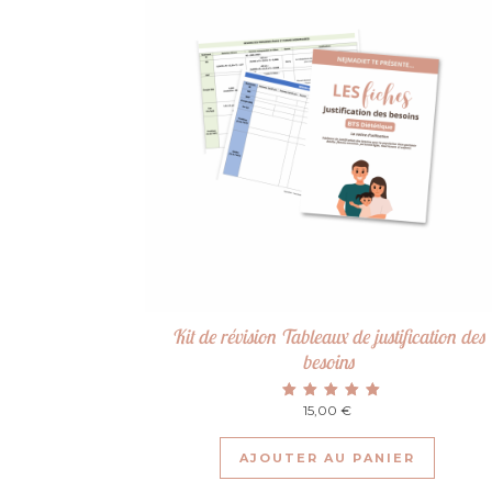
Kit de révision Tableaux de justification des
besoins
15,00
Note
€
5.00
sur 5
AJOUTER AU PANIER