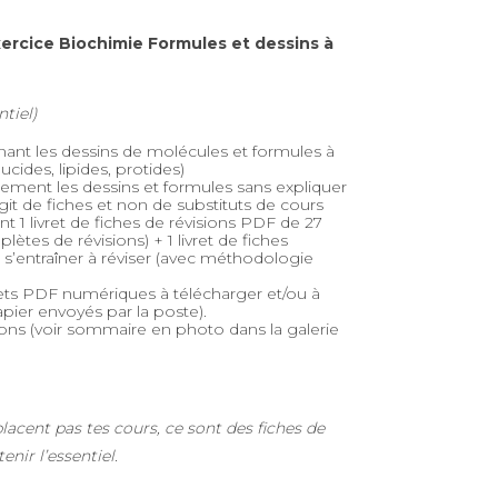
xercice Biochimie Formules et dessins à
tiel)
nant les dessins de molécules et formules à
cides, lipides, protides)
uement les dessins et formules sans expliquer
’agit de fiches et non de substituts de cours
t 1 livret de fiches de révisions PDF de 27
ètes de révisions) + 1 livret de fiches
r s’entraîner à réviser (avec méthodologie
livrets PDF numériques à télécharger et/ou à
apier envoyés par la poste).
ions (voir sommaire en photo dans la galerie
lacent pas tes cours, ce sont des fiches de
tenir l’essentiel.