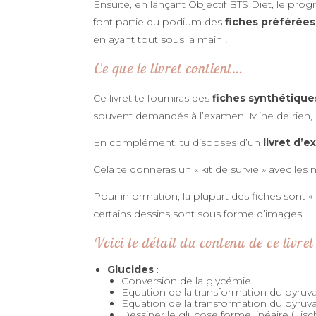
Ensuite, en lançant Objectif BTS Diet, le pro
font partie du podium des
fiches préférées
en ayant tout sous la main !
Ce que le livret contient…
Ce livret te fourniras des
fiches synthétiques
souvent demandés à l’examen. Mine de rien, ce
En complément, tu disposes d’un
livret d’e
Cela te donneras un « kit de survie » avec le
Pour information, la plupart des fiches sont «
certains dessins sont sous forme d’images.
Voici le détail du contenu de ce livret 
Glucides
:
Conversion de la glycémie
Equation de la transformation du pyruva
Equation de la transformation du pyruv
Dessiner le glucose forme linéaire (Fisc