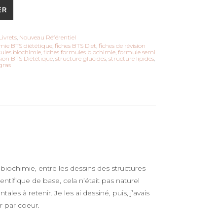
 Dessins de Biochimie (Livrets de révisions + d'exercice)
ER
Livrets
,
Nouveau Référentiel
imie BTS diététique
,
fiches BTS Diet
,
fiches de révision
cules biochimie
,
fiches formules biochimie
,
formule semi
sion BTS Diététique
,
structure glucides
,
structure lipides
,
gras
iochimie, entre les dessins des structures
ntifique de base, cela n’était pas naturel
s à retenir. Je les ai dessiné, puis, j’avais
r par coeur.