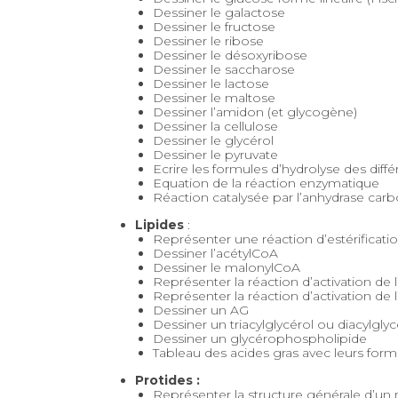
Dessiner le galactose
Dessiner le fructose
Dessiner le ribose
Dessiner le désoxyribose
Dessiner le saccharose
Dessiner le lactose
Dessiner le maltose
Dessiner l’amidon (et glycogène)
Dessiner la cellulose
Dessiner le glycérol
Dessiner le pyruvate
Ecrire les formules d’hydrolyse des diff
Equation de la réaction enzymatique
Réaction catalysée par l’anhydrase car
Lipides
:
Représenter une réaction d’estérificati
Dessiner l’acétylCoA
Dessiner le malonylCoA
Représenter la réaction d’activation de
Représenter la réaction d’activation de 
Dessiner un AG
Dessiner un triacylglycérol ou diacylgl
Dessiner un glycérophospholipide
Tableau des acides gras avec leurs form
Protides :
Représenter la structure générale d’un 