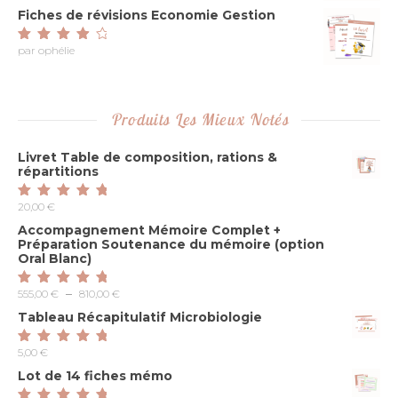
Fiches de révisions Economie Gestion
par ophélie
Note
4
sur
5
Produits Les Mieux Notés
Livret Table de composition, rations &
répartitions
20,00
€
Note
5.00
sur
5
Accompagnement Mémoire Complet +
Préparation Soutenance du mémoire (option
Oral Blanc)
Plage de prix : 555,00 € à 810,00 €
–
555,00
€
810,00
€
Note
5.00
sur
5
Tableau Récapitulatif Microbiologie
5,00
€
Note
5.00
sur
5
Lot de 14 fiches mémo