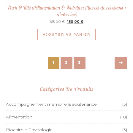
Pack 9 Kits d’Alimentation & Nutrition (Livrets de révisions +
d’exercice)
Le prix initial était : 165,00 €.
Le prix actuel est : 150,00 €.
165,00
€
150,00
€
AJOUTER AU PANIER
1
2
3
Catégories De Produits
Accompagnement mémoire & soutenance
(3)
Alimentation
(10)
Biochimie Physiologie
(3)