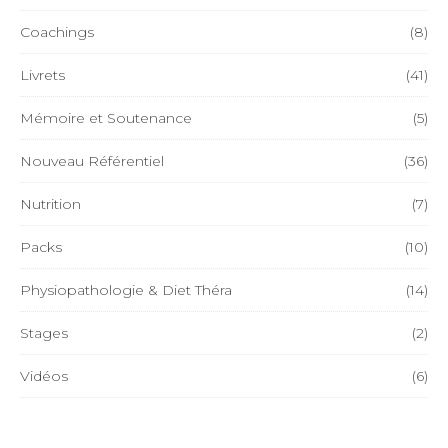
Coachings
(8)
Livrets
(41)
Mémoire et Soutenance
(5)
Nouveau Référentiel
(36)
Nutrition
(7)
Packs
(10)
Physiopathologie & Diet Théra
(14)
Stages
(2)
Vidéos
(6)