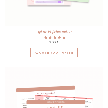
Lot de 14 fiches mémo
9,00
Note
€
5.00
sur 5
AJOUTER AU PANIER