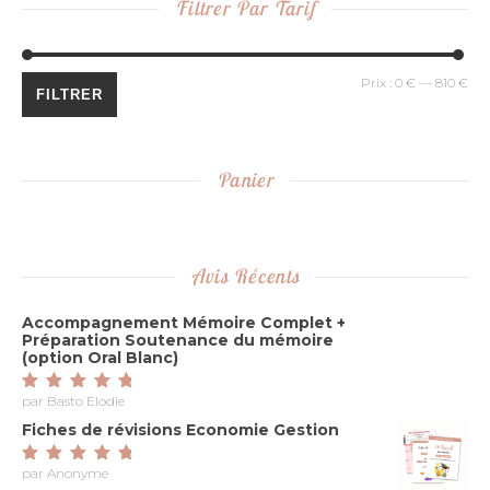
Filtrer Par Tarif
Pri
Pri
Prix :
0 €
—
810 €
FILTRER
Panier
Avis Récents
Accompagnement Mémoire Complet +
Préparation Soutenance du mémoire
(option Oral Blanc)
par Basto Elodie
Note
5
sur 5
Fiches de révisions Economie Gestion
par Anonyme
Note
5
sur 5