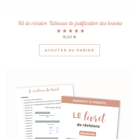
Kit de révision Tableaux de justification des besoins
15,00
Note
€
5.00
sur 5
AJOUTER AU PANIER