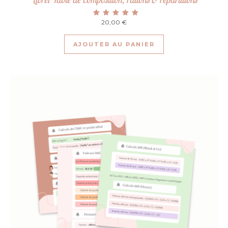
20,00
Note
€
5.00
sur 5
AJOUTER AU PANIER