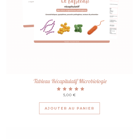
Tableau Récapitulatif Microbiologie
5,00
Note
€
5.00
sur 5
AJOUTER AU PANIER