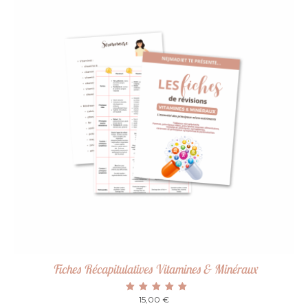
Fiches Récapitulatives Vitamines & Minéraux
15,00
Note
€